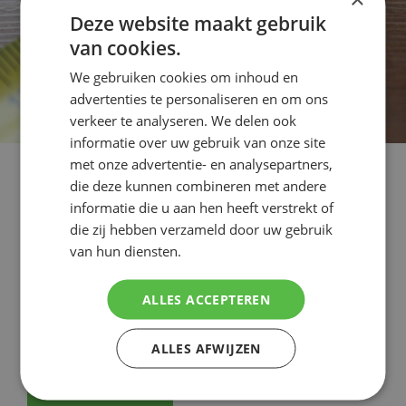
Deze website maakt gebruik
van cookies.
We gebruiken cookies om inhoud en
advertenties te personaliseren en om ons
verkeer te analyseren. We delen ook
informatie over uw gebruik van onze site
met onze advertentie- en analysepartners,
Altijd passend
die deze kunnen combineren met andere
informatie die u aan hen heeft verstrekt of
die zij hebben verzameld door uw gebruik
Of u nu een nieuw zonnescherm wilt of een rolluik. Met
van hun diensten.
onze kennis en ervaring weten we het altijd goed op
te meten. We komen kosteloos langs om de situatie
ALLES ACCEPTEREN
op te meten.
ALLES AFWIJZEN